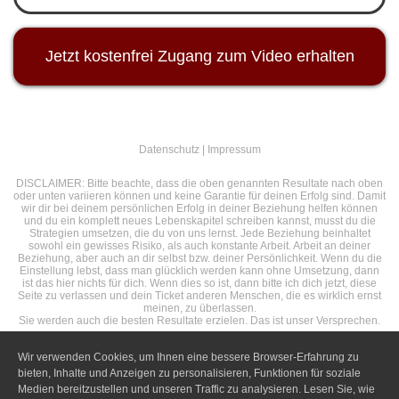
Jetzt kostenfrei Zugang zum Video erhalten
Datenschutz
|
Impressum
DISCLAIMER: Bitte beachte, dass die oben genannten Resultate nach oben
oder unten variieren können und keine Garantie für deinen Erfolg sind. Damit
wir dir bei deinem persönlichen Erfolg in deiner Beziehung helfen können
und du ein komplett neues Lebenskapitel schreiben kannst, musst du die
Strategien umsetzen, die du von uns lernst. Jede Beziehung beinhaltet
sowohl ein gewisses Risiko, als auch konstante Arbeit. Arbeit an deiner
Beziehung, aber auch an dir selbst bzw. deiner Persönlichkeit. Wenn du die
Einstellung lebst, dass man glücklich werden kann ohne Umsetzung, dann
ist das hier nichts für dich. Wenn dies so ist, dann bitte ich dich jetzt, diese
Seite zu verlassen und dein Ticket anderen Menschen, die es wirklich ernst
meinen, zu überlassen.
Sie werden auch die besten Resultate erzielen. Das ist unser Versprechen.
Wir verwenden Cookies, um Ihnen eine bessere Browser-Erfahrung zu
bieten, Inhalte und Anzeigen zu personalisieren, Funktionen für soziale
Medien bereitzustellen und unseren Traffic zu analysieren. Lesen Sie, wie